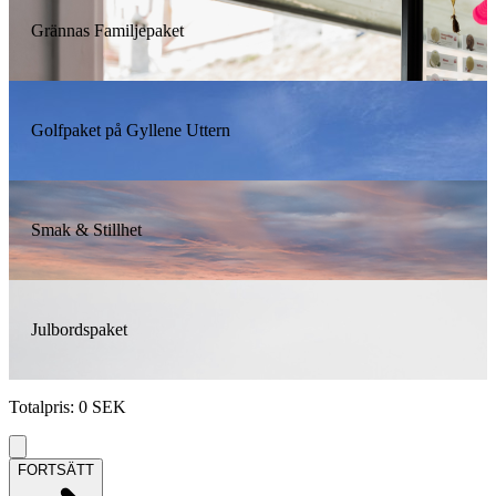
Grännas Familjepaket
Golfpaket på Gyllene Uttern
Smak & Stillhet
Julbordspaket
Totalpris
:
0
SEK
FORTSÄTT