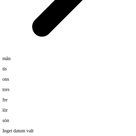
mån
tis
ons
tors
fre
lör
sön
Inget datum valt