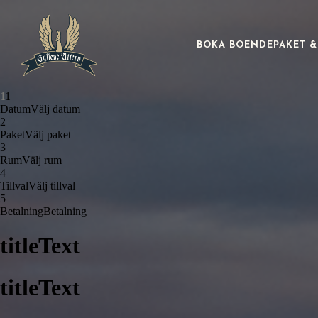
BOKA BOENDE
PAKET 
1
1
Datum
Välj datum
2
Paket
Välj paket
3
Rum
Välj rum
4
Tillval
Välj tillval
5
Betalning
Betalning
titleText
titleText