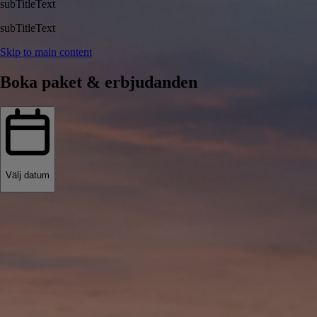
subTitleText
subTitleText
Skip to main content
Boka paket & erbjudanden
Välj datum